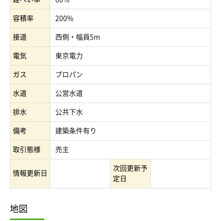
容積率
200%
接道
西側・幅員5m
電気
東京電力
ガス
プロパン
水道
公営水道
排水
公共下水
備考
建築条件有り
取引態様
売主
次回更新予
情報更新日
定日
地図