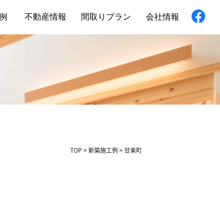
例
不動産情報
間取りプラン
会社情報
新築住宅
舗・非住宅
フォーム
TOP
>
新築施工例
>
甘楽町