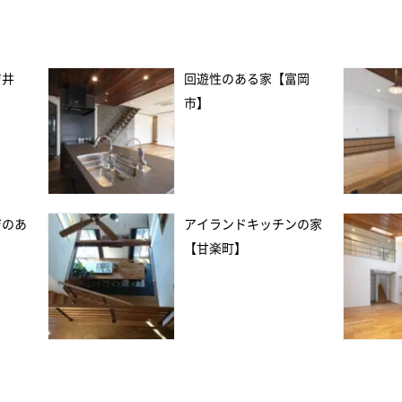
吉井
回遊性のある家【富岡
市】
ジのあ
アイランドキッチンの家
【甘楽町】