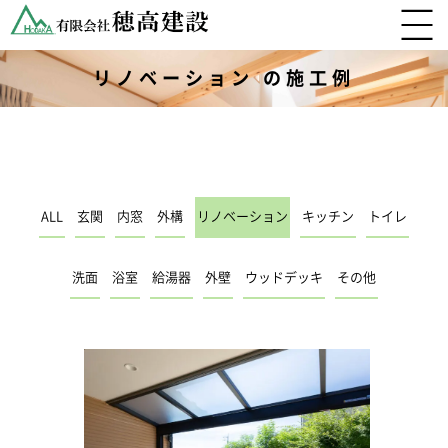
リノベーション の施工例
ALL
玄関
内窓
外構
リノベーション
キッチン
トイレ
洗面
浴室
給湯器
外壁
ウッドデッキ
その他