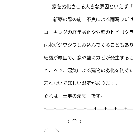
家を劣化させる大きな原因といえば「
新築の際の施工不良による雨漏りだけ
コーキングの経年劣化や外壁のヒビ（ク
雨水がジワジワしみ込んでくることもあ
結露が原因で、窓や壁にカビが発生する
ところで、湿気による建物の劣化を防ぐ
忘れないでほしい湿気があります。
それは「土地の湿気」です。
+—–+—–+—–+—–+—–+—–+—–+—–+—
＿ ⊂⌒⊃
／ ＼