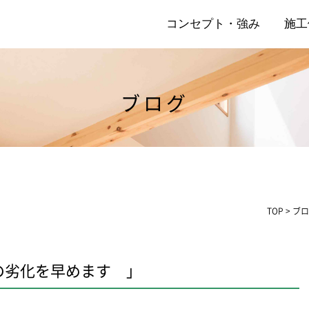
コンセプト・強み
施工
ブログ
店
リ
TOP
>
ブロ
の劣化を早めます 」