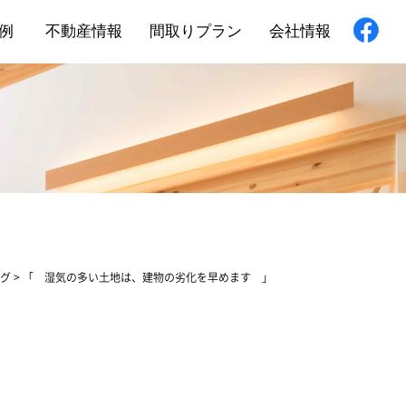
例
不動産情報
間取りプラン
会社情報
新築住宅
舗・非住宅
フォーム
グ
>
「 湿気の多い土地は、建物の劣化を早めます 」