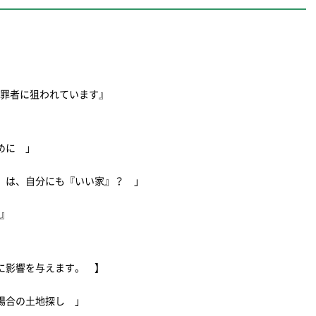
犯罪者に狙われています』
ために 」
』は、自分にも『いい家』？ 」
策』
に影響を与えます。 】
る場合の土地探し 」