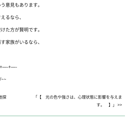
いう意見もあります。
考えるなら、
避けた方が賢明です。
崩す家族がいるなら、
+—-+—-
~~
地探
「【 光の色や強さは、心理状態に影響を与えま
す。 】」 >>