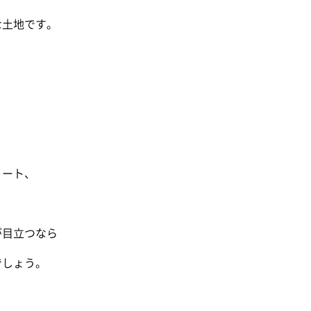
な土地です。
リート、
が目立つなら
でしょう。