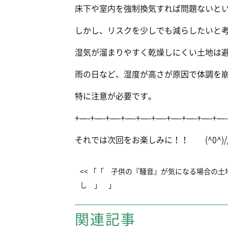
床下や室内を強制換気すれば問題ないと
しかし、リスクを少しでも減らしたいと
湿気が溜まりやすく乾燥しにくい土地は
雨の日など、湿度が高さが原因で体調を
特に注意が必要です。
+—-+—-+—-+—-+—-+—-+—-+—-+—-+—-
それでは次回をお楽しみに！！ (^0^)//
<< 「「 子供の『騒音』が気になる場合の土
し 」 」
関連記事