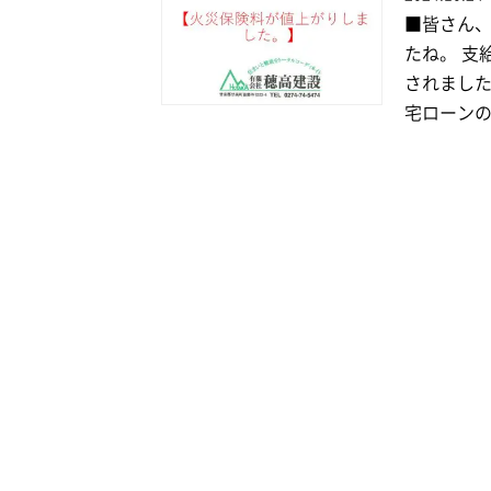
■皆さん、
たね。 支
されました
宅ローンの