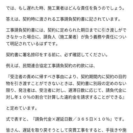
では、もし遅れた時、施工業者はどんな責任を負うのでしょう。
答えは、契約時に渡される工事請負契約書に記されています。
工事請負契約書には、契約に定められた期日までに引き渡しがで
きなかった場合に、請負人（施工業者）が負う義務や責任につい
て明記されているはずです。
契約書に署名捺印をする前に、必ず確認してください。
例えば、民間連合協定工事請負契約の約款には、
『受注者の責めに帰すべき事由により、契約期間内に契約の目的
物を引き渡すことができないときは、契約書に別段の定めのない
限り、発注者は、受注者に対し、遅滞日数に応じて、請負代金に
対し年１０％の割合で計算した違約金を請求することができる』
と定めています。
式で表すと、『請負代金×遅延日数／３６５日×１０％』です。
皆さん、遅延を取り戻そうとして突貫工事をすると、手抜きや施