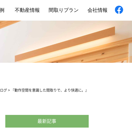
例
不動産情報
間取りプラン
会社情報
新築住宅
舗・非住宅
フォーム
ログ
>
『動作空間を意識した間取りで、より快適に。』
最新記事