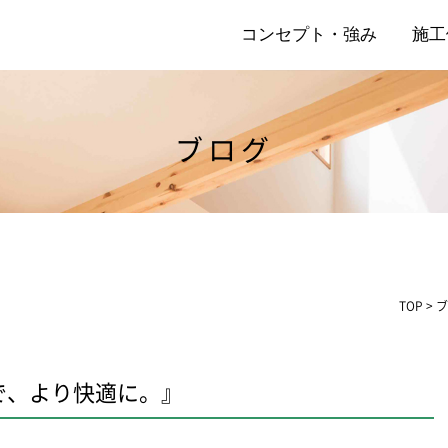
コンセプト・強み
施工
ブログ
店
リ
TOP
>
ブ
で、より快適に。』