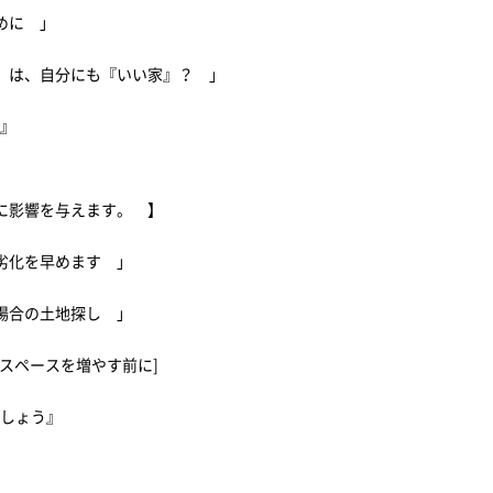
ために 」
』は、自分にも『いい家』？ 」
策』
に影響を与えます。 】
劣化を早めます 」
る場合の土地探し 」
スペースを増やす前に]
ましょう』