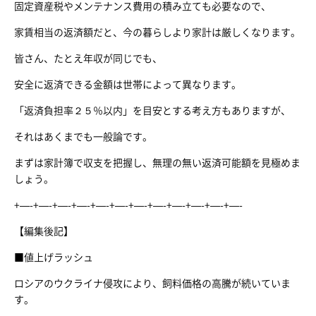
固定資産税やメンテナンス費用の積み立ても必要なので、
家賃相当の返済額だと、今の暮らしより家計は厳しくなります。
皆さん、たとえ年収が同じでも、
安全に返済できる金額は世帯によって異なります。
「返済負担率２５％以内」を目安とする考え方もありますが、
それはあくまでも一般論です。
まずは家計簿で収支を把握し、無理の無い返済可能額を見極めま
しょう。
+—-+—-+—-+—-+—-+—-+—-+—-+—-+—-+—-+—-
【編集後記】
■値上げラッシュ
ロシアのウクライナ侵攻により、飼料価格の高騰が続いていま
す。