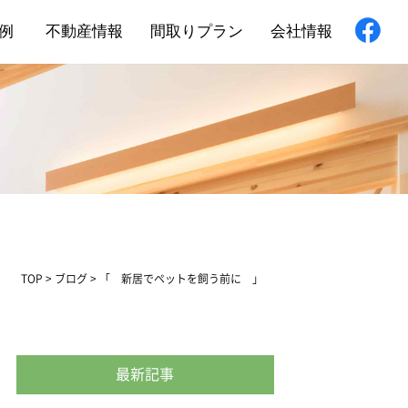
例
不動産情報
間取りプラン
会社情報
新築住宅
舗・非住宅
フォーム
TOP
>
ブログ
>
「 新居でペットを飼う前に 」
最新記事