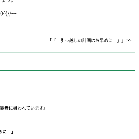
ょう。
//~~
「「 引っ越しの計画はお早めに 」」 >>
犯罪者に狙われています』
ために 」