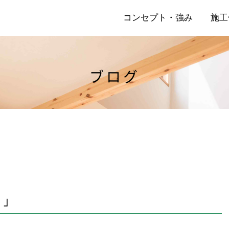
コンセプト・強み
施工
ブログ
店
リ
に 」