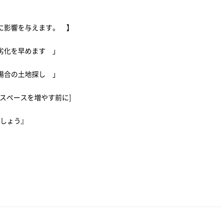
に影響を与えます。 】
劣化を早めます 」
る場合の土地探し 」
スペースを増やす前に]
ましょう』