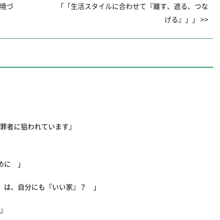
環境づ
「「生活スタイルに合わせて『離す、遮る、つな
げる』」」 >>
犯罪者に狙われています』
ために 」
』は、自分にも『いい家』？ 」
策』