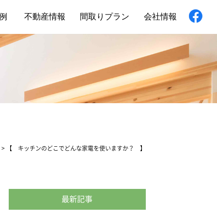
例
不動産情報
間取りプラン
会社情報
新築住宅
舗・非住宅
フォーム
>
【 キッチンのどこでどんな家電を使いますか？ 】
最新記事