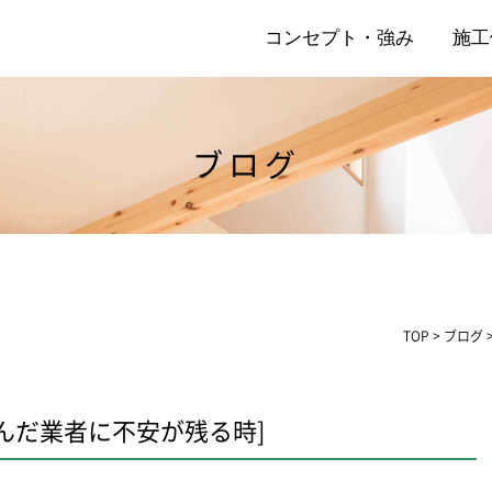
コンセプト・強み
施工
ブログ
店
リ
TOP
>
ブログ
んだ業者に不安が残る時]