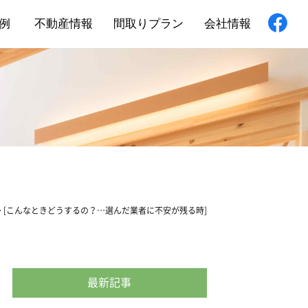
例
不動産情報
間取りプラン
会社情報
新築住宅
舗・非住宅
フォーム
>
[こんなときどうするの？…選んだ業者に不安が残る時]
最新記事