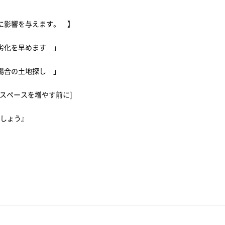
に影響を与えます。 】
劣化を早めます 」
る場合の土地探し 」
スペースを増やす前に]
ましょう』