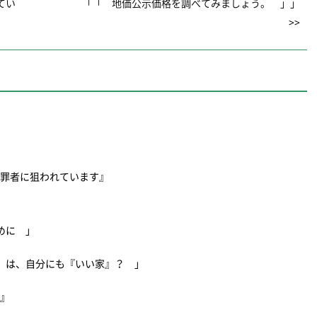
てい
「「 地価公示価格を調べてみましょう。 」」
>>
犯罪者に狙われています』
ために 」
』は、自分にも『いい家』？ 」
策』