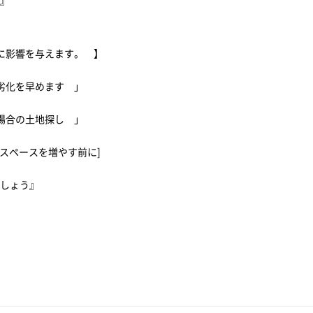
策』
に影響を与えます。 】
劣化を早めます 」
る場合の土地探し 」
スペースを増やす前に]
ましょう』