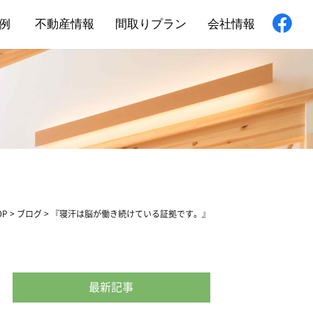
例
不動産情報
間取りプラン
会社情報
新築住宅
舗・非住宅
フォーム
OP
>
ブログ
>
『寝汗は脳が働き続けている証拠です。』
最新記事