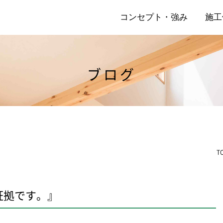
コンセプト・強み
施工
ブログ
店
リ
T
証拠です。』