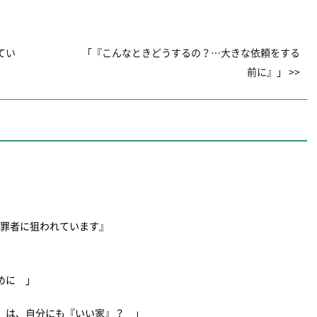
てい
「『こんなときどうするの？…大きな依頼をする
前に』」 >>
犯罪者に狙われています』
ために 」
』は、自分にも『いい家』？ 」