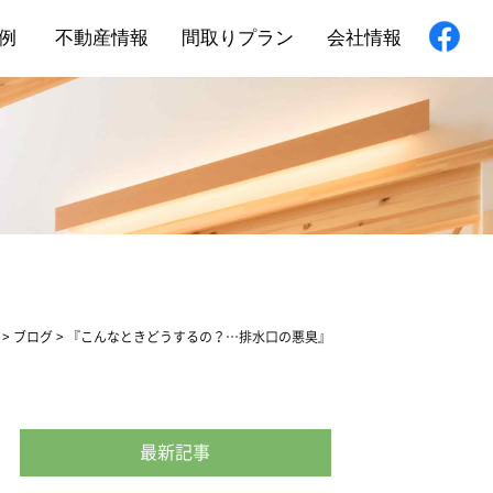
例
不動産情報
間取りプラン
会社情報
新築住宅
舗・非住宅
フォーム
>
ブログ
>
『こんなときどうするの？…排水口の悪臭』
最新記事