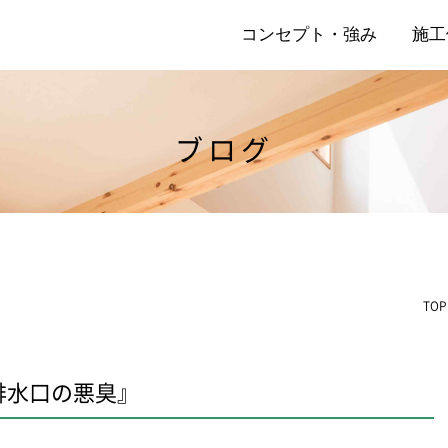
コンセプト・強み
施工
ブログ
店
リ
TOP
排水口の悪臭』