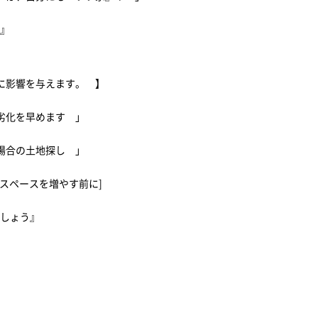
策』
に影響を与えます。 】
劣化を早めます 」
る場合の土地探し 」
スペースを増やす前に]
ましょう』