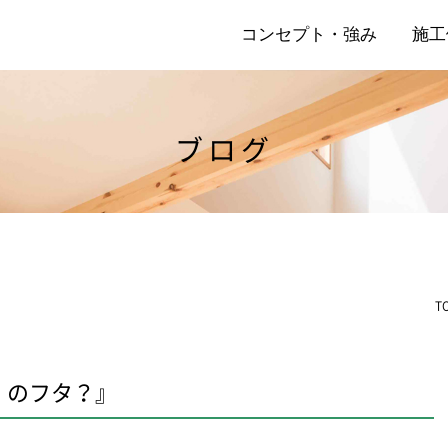
コンセプト・強み
施工
ブログ
店
リ
T
』のフタ？』