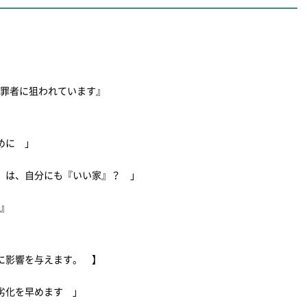
犯罪者に狙われています』
ために 」
』は、自分にも『いい家』？ 」
策』
に影響を与えます。 】
劣化を早めます 」