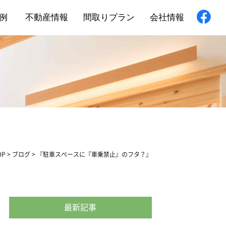
例
不動産情報
間取りプラン
会社情報
新築住宅
舗・非住宅
フォーム
OP
>
ブログ
>
『駐車スペースに『車乗禁止』のフタ？』
最新記事