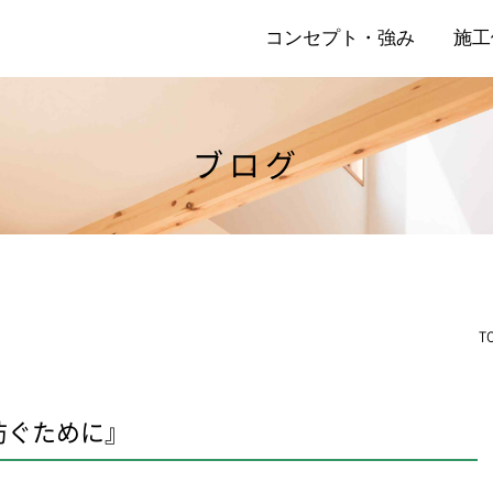
コンセプト・強み
施工
ブログ
店
リ
T
防ぐために』