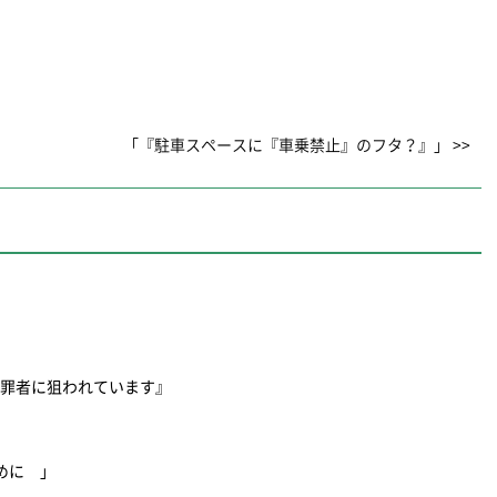
」
「『駐車スペースに『車乗禁止』のフタ？』」 >>
犯罪者に狙われています』
ために 」