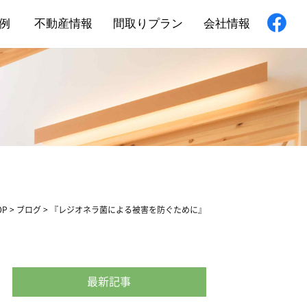
例
不動産情報
間取りプラン
会社情報
新築住宅
舗・非住宅
フォーム
OP
>
ブログ
>
『レジオネラ菌による被害を防ぐために』
最新記事