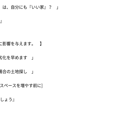
』は、自分にも『いい家』？ 」
策』
に影響を与えます。 】
劣化を早めます 」
る場合の土地探し 」
スペースを増やす前に]
ましょう』