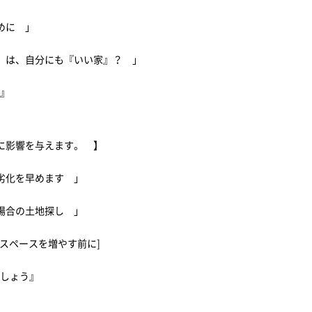
ために 」
』は、自分にも『いい家』？ 」
策』
に影響を与えます。 】
劣化を早めます 」
る場合の土地探し 」
スペースを増やす前に]
ましょう』