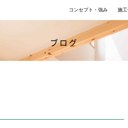
コンセプト・強み
施工
ブログ
店
リ
】