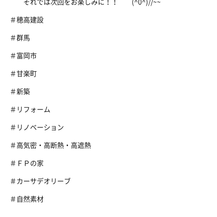
それでは次回をお楽しみに！！ (^0^)//~~
＃穂高建設
＃群馬
＃富岡市
＃甘楽町
＃新築
＃リフォーム
＃リノベーション
＃高気密・高断熱・高遮熱
＃ＦＰの家
＃カーサデオリーブ
＃自然素材