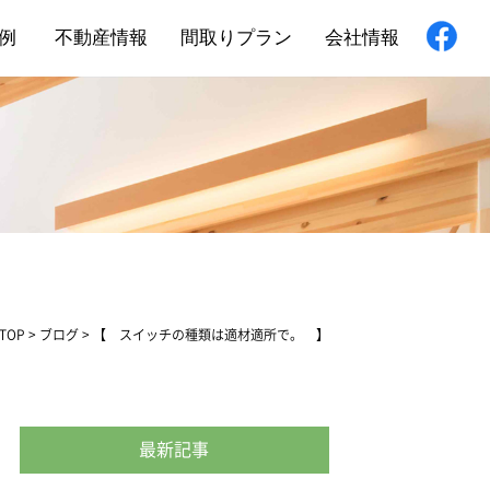
例
不動産情報
間取りプラン
会社情報
新築住宅
舗・非住宅
フォーム
TOP
>
ブログ
>
【 スイッチの種類は適材適所で。 】
最新記事