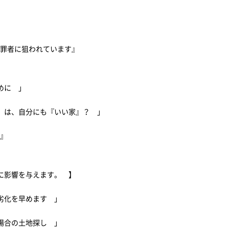
犯罪者に狙われています』
ために 」
』は、自分にも『いい家』？ 」
策』
に影響を与えます。 】
劣化を早めます 」
る場合の土地探し 」