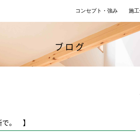
コンセプト・強み
施工
ブログ
店
リ
所で。 】