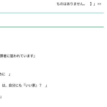
ものはありません。 】」 >>
犯罪者に狙われています』
ために 」
』は、自分にも『いい家』？ 」
策』