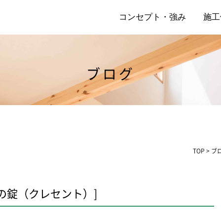
コンセプト・強み
施工
ブログ
店
リ
TOP
>
ブ
の錠（クレセント）]