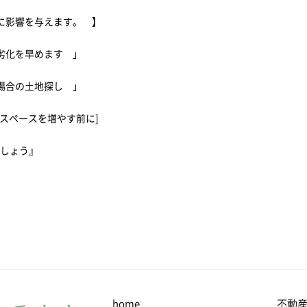
に影響を与えます。 】
劣化を早めます 」
る場合の土地探し 」
スペースを増やす前に]
ましょう』
home
不動