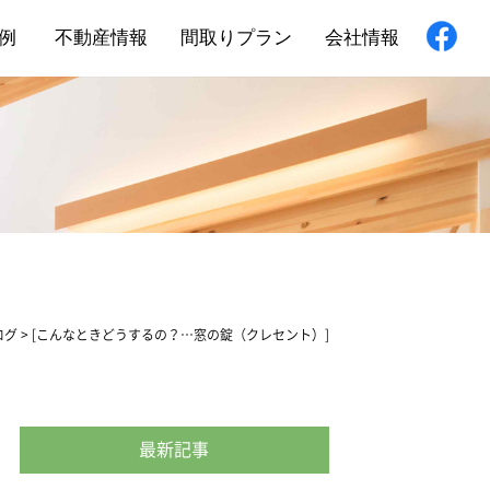
例
不動産情報
間取りプラン
会社情報
新築住宅
舗・非住宅
フォーム
ログ
>
[こんなときどうするの？…窓の錠（クレセント）]
最新記事