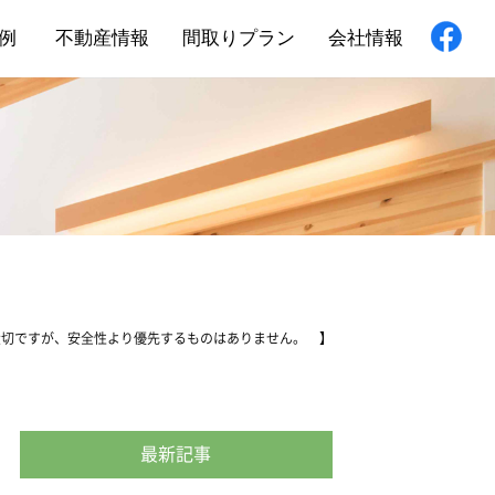
例
不動産情報
間取りプラン
会社情報
新築住宅
舗・非住宅
フォーム
大切ですが、安全性より優先するものはありません。 】
最新記事