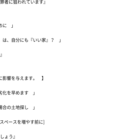
犯罪者に狙われています』
ために 」
』は、自分にも『いい家』？ 」
策』
に影響を与えます。 】
劣化を早めます 」
る場合の土地探し 」
スペースを増やす前に]
ましょう』