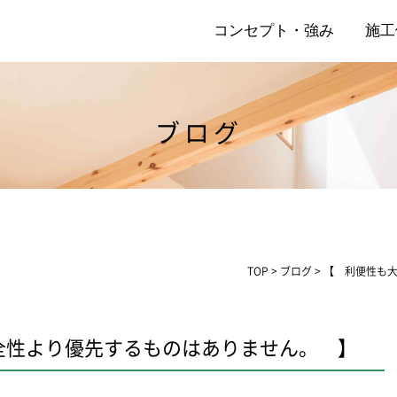
コンセプト・強み
施工
ブログ
店
リ
TOP
>
ブログ
>
【 利便性も
全性より優先するものはありません。 】