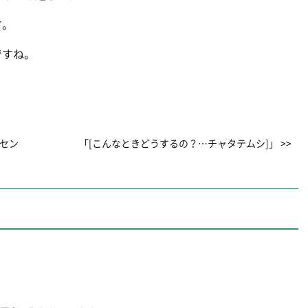
す。
ですね。
レセン
「[こんなときどうするの？…チャタテムシ]」 >>