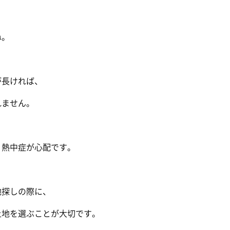
ね。
が長ければ、
れません。
、熱中症が心配です。
地探しの際に、
土地を選ぶことが大切です。