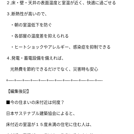
２.床・壁・天井の表面温度と室温が近く、快適に過ごせる
３.断熱性が高いので、
・朝の室温低下を防ぐ
・各部屋の温度差を抑えられる
・ヒートショックやアレルギー、感染症を抑制できる
４.発電・蓄電設備を備えれば、
光熱費を節約できるだけでなく、災害時も安心
+—-+—-+—-+—-+—-+—-+—-+—-+—-+—-+—-+—-
【編集後記】
■今の住まいの床付近は何度？
日本サステナブル建築協会によると、
床付近の室温が１５度未満の住宅に住む人は、