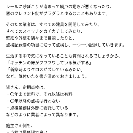
レールに砂ぼこりが溜まって網戸の動きが悪くなったり、
窓のクレセント錠がグラグラとゆるむこともあります。
そのため業者は、すべての建具を開閉してみたり、
すべてのスイッチをカチカチしてみたり、
壁紙や外壁を隅々まで目視したりと、
点検記録簿の項目に沿って点検し、一つ一つ記録していきます。
生活する中で気になっていることも質問されるでしょうから、
「キッチンの床がフワフワしている気がする」
「新築時よりクロスがズレているみたい」
など、気付いたを書き溜めておきましょう。
皆さん、定期点検は、
・〇年まで無料で、それ以降は有料
・〇年以降の点検は行わない
・点検業務は外部に委託している
などのように業者によって異なります。
施主さん側も、
・点検は最低限で良い