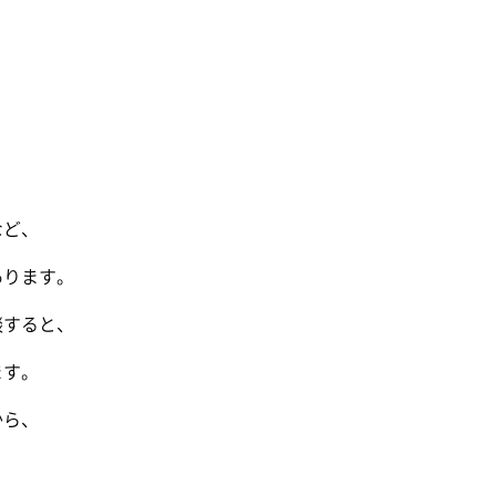
など、
あります。
談すると、
ます。
から、