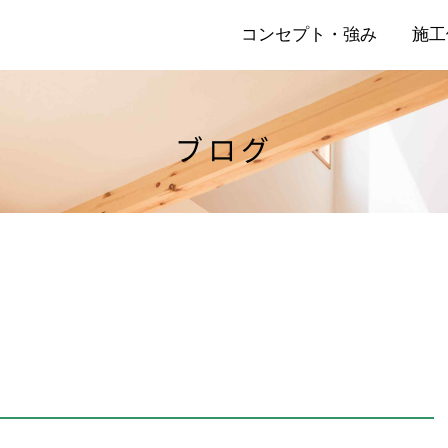
コンセプト・強み
施工
ブログ
店
リ
」