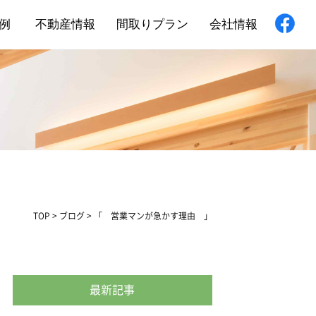
例
不動産情報
間取りプラン
会社情報
新築住宅
舗・非住宅
フォーム
TOP
>
ブログ
>
「 営業マンが急かす理由 」
最新記事