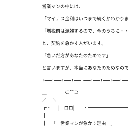
営業マンの中には、
「マイナス金利はいつまで続くかわかり
「増税前は混雑するので、今のうちに・
と、契約を急かす人がいます。
「急いだ方があなたのためです」
と言いますが、本当にあなたのためなの
+—–+—–+—–+—–+—–+—–+—–+—–+—
＿ ⊂⌒⊃
／ ＼
┏・＿_| ロロ|＿＿・━━━━━━━
┃
┃ 「 営業マンが急かす理由 」