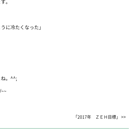
ます。
ように冷たくなった」
。^^;
~~
「2017年 ＺＥＨ目標」 >>