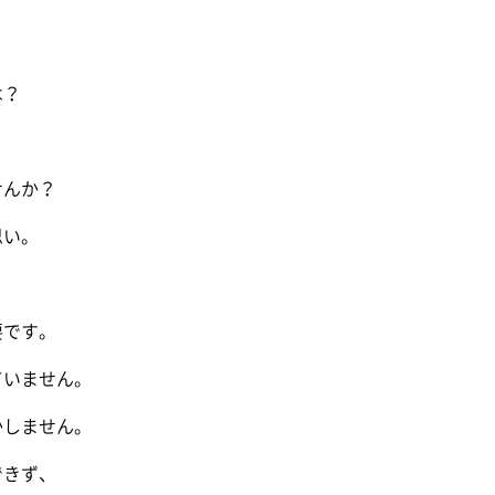
は？
せんか？
思い。
要です。
ていません。
かしません。
できず、