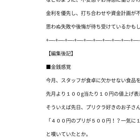
金利を優先し、打ち合わせや資金計画が
思わぬ失敗や後悔が待ち受けているかも
+—-+—-+—-+—-+—-+—-+—-+—-+—-+—-
【編集後記】
■金銭感覚
今月、スタッフが食卓に欠かせない食品
先月より１００g当たり１０円の値上げ表
そういえば先日、プリクラ好きのお子さ
「４００円のプリが５００円！？一気に
と嘆いていたとか。