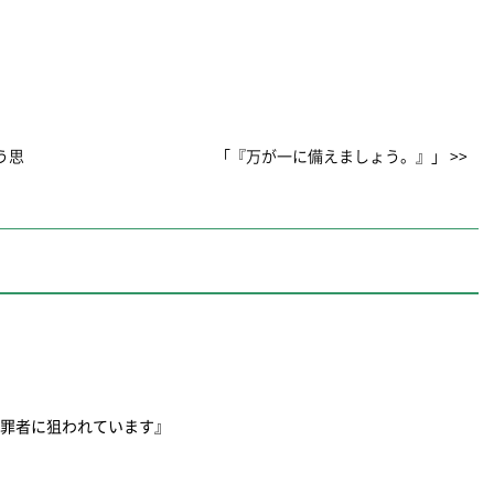
う思
「『万が一に備えましょう。』」 >>
犯罪者に狙われています』