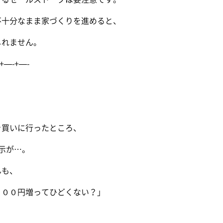
不十分なまま家づくりを進めると、
しれません。
+—-+—-
を買いに行ったところ、
示が…。
んも、
１００円増ってひどくない？」