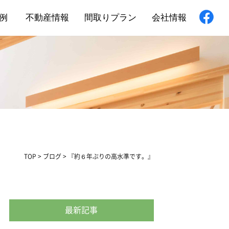
例
不動産情報
間取りプラン
会社情報
新築住宅
舗・非住宅
フォーム
TOP
>
ブログ
>
『約６年ぶりの高水準です。』
最新記事