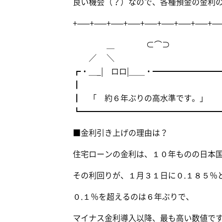
良い機会（？）なので、各種預金の金利
+—–+—–+—–+—–+—–+—–+—–+—–+—
＿ ⊂⌒⊃
／ ＼
┏・＿_| ロロ|＿＿・━━━━━━━
┃ 「 約６年ぶりの高水準です。」
┗━━━━━━━━━━━━━━━━━
■金利引き上げの理由は？
住宅ローンの金利は、１０年ものの日本
その利回りが、１月３１日に０.１８５％
０.１％を超えるのは６年ぶりで、
マイナス金利導入以降、最も高い数値で