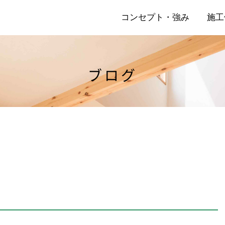
コンセプト・強み
施工
ブログ
店
リ
』