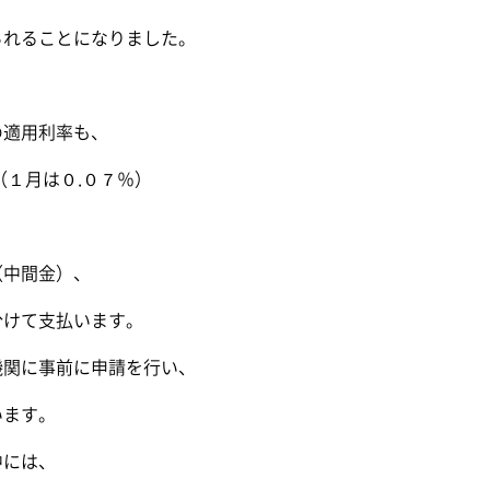
られることになりました。
の適用利率も、
（１月は０.０７％）
（中間金）、
分けて支払います。
機関に事前に申請を行い、
います。
中には、